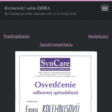
Kozmetický salón ERIKA
Byť krásná pre mňa znamená cítiť sa vo svojej koži
Predchádzajúci
Nasledujúci
Spustiť prezentáciu